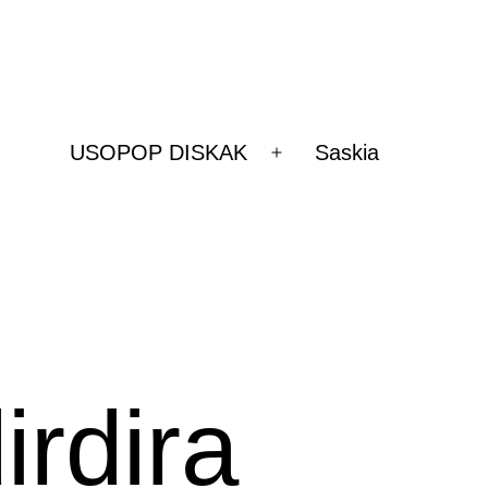
USOPOP DISKAK
Saskia
Ireki
ezazu
menua
rdira