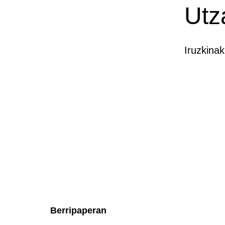
Utz
Iruzkina
Berripaperan