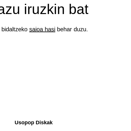
azu iruzkin bat
k bidaltzeko
saioa hasi
behar duzu.
Usopop Diskak