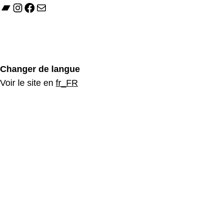
Bandcamp
Instagram
Facebook
Mail
Changer de langue
Voir le site en
fr_FR