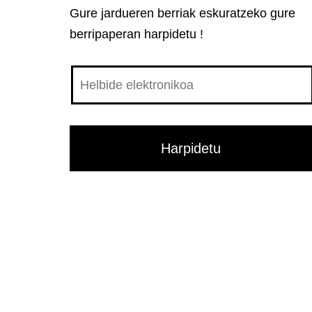
Gure jardueren berriak eskuratzeko gure
berripaperan harpidetu !