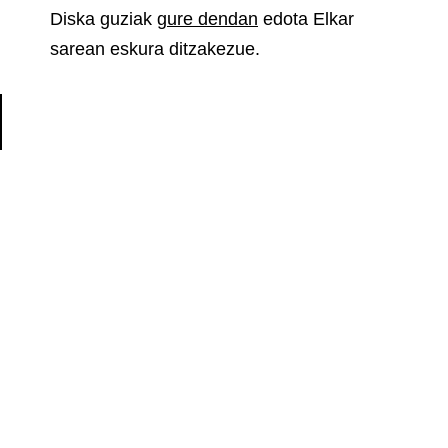
Diska guziak
gure dendan
edota Elkar
sarean eskura ditzakezue.