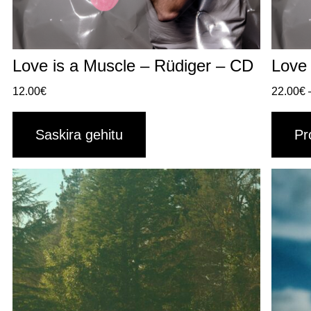
Love is a Muscle – Rüdiger – CD
Love 
12.00
€
22.00
€
Saskira gehitu
Pr