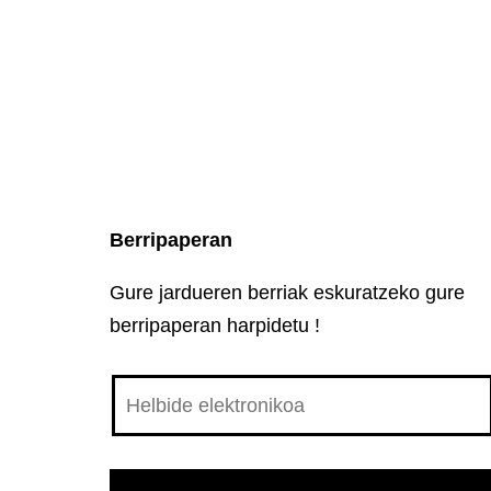
Berripaperan
Gure jardueren berriak eskuratzeko gure
berripaperan harpidetu !