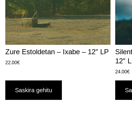
Zure Estoldetan – Ixabe – 12″ LP
Silen
12″ 
22.00
€
24.00
€
Saskira gehitu
Sa