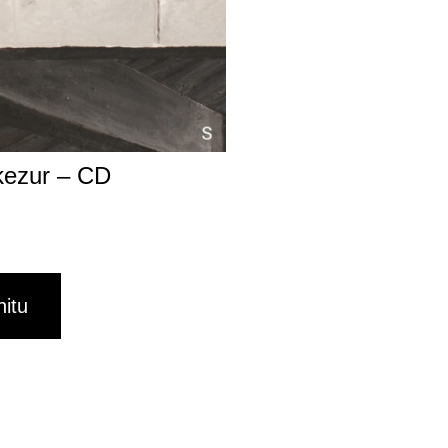
kezur – CD
hitu