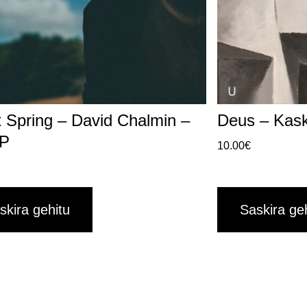
t Spring – David Chalmin –
Deus – Kas
LP
10.00
€
skira gehitu
Saskira ge