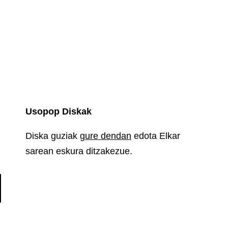
Usopop Diskak
Diska guziak
gure dendan
edota Elkar
sarean eskura ditzakezue.