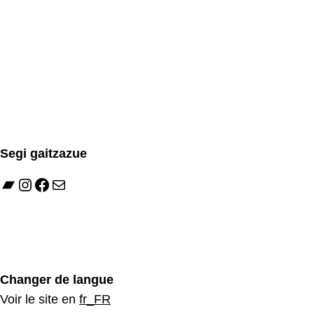
Segi gaitzazue
Changer de langue
Voir le site en
fr_FR