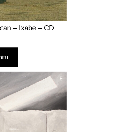
etan – Ixabe – CD
hitu