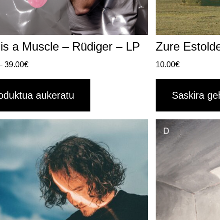
is a Muscle – Rüdiger – LP
Zure Estold
–
39.00
€
10.00
€
oduktua aukeratu
Saskira ge