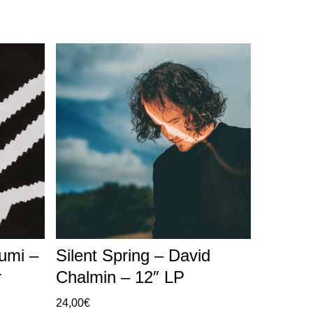
Lumi –
Silent Spring – David
r
Chalmin – 12″ LP
24,00
€