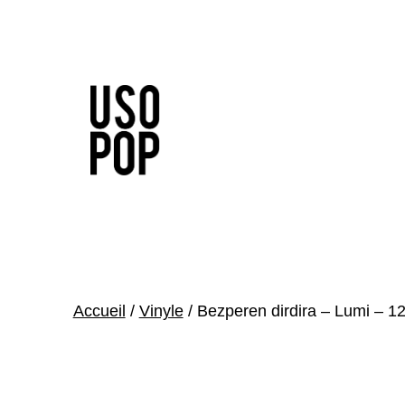
Aller
au
contenu
Usopop
-
Festival
&
Accueil
/
Vinyle
/ Bezperen dirdira – Lumi – 1
Label