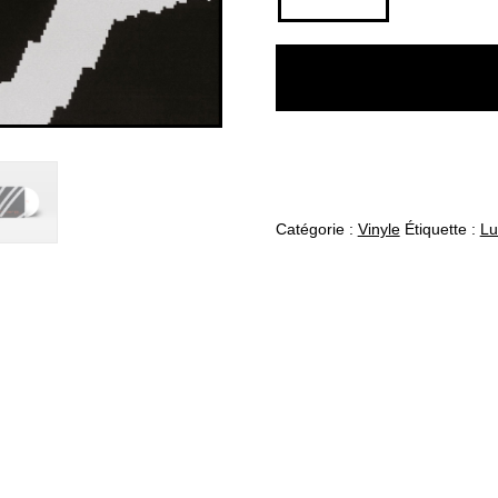
de
Bezperen
dirdira
-
Lumi
-
12"
Catégorie :
Vinyle
Étiquette :
Lu
LP