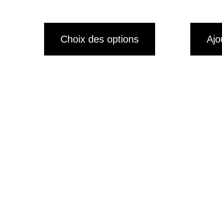
la
page
du
Choix des options
Ajo
produit