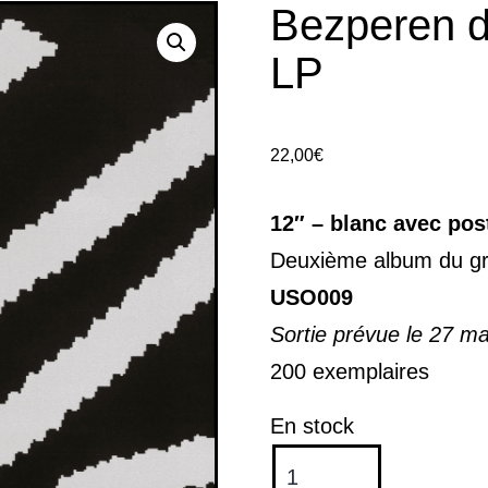
Bezperen di
LP
22,00
€
12″ – blanc avec pos
Deuxième album du gr
USO009
Sortie prévue le 27 m
200 exemplaires
En stock
quantité