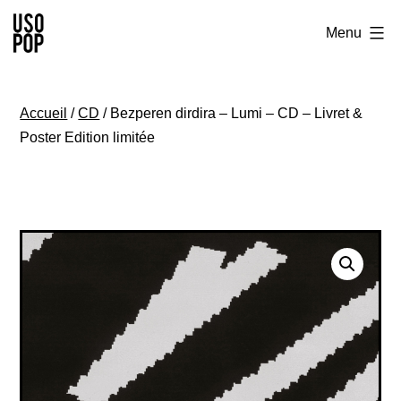
Aller
Usopop
Menu
au
-
contenu
Festival
Accueil
/
CD
/ Bezperen dirdira – Lumi – CD – Livret &
&
Poster Edition limitée
Label