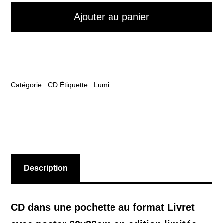
dirdira
Ajouter au panier
-
Lumi
-
CD
Catégorie :
CD
Étiquette :
Lumi
-
Livret
&
Poster
Edition
limitée
Description
CD dans une pochette au format Livret