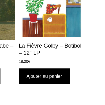
xabe –
La Fièvre Golby – Botibol
– 12″ LP
18,00
€
Ajouter au panier