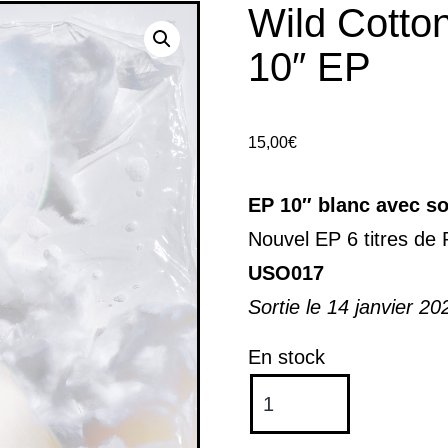
Wild Cotto
10″ EP
15,00
€
EP 10″ blanc avec s
Nouvel EP 6 titres de 
USO017
Sortie le 14 janvier 20
En stock
quantité
de