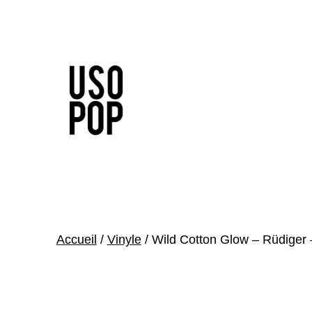
Aller
au
contenu
Usopop
-
Festival
&
Accueil
/
Vinyle
/ Wild Cotton Glow – Rüdiger 
Label