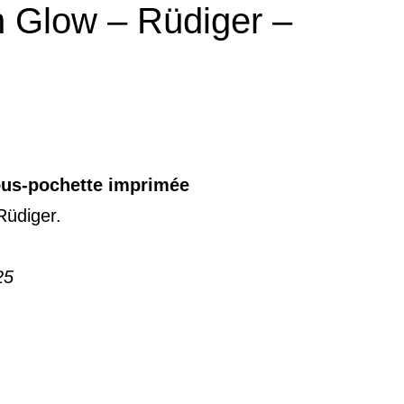
n Glow – Rüdiger –
ous-pochette imprimée
Rüdiger.
25