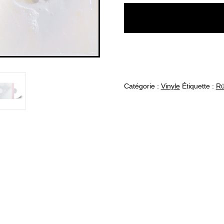
Wild
Cotton
Glow
-
Rüdiger
-
Catégorie :
Vinyle
Étiquette :
Rü
10"
EP