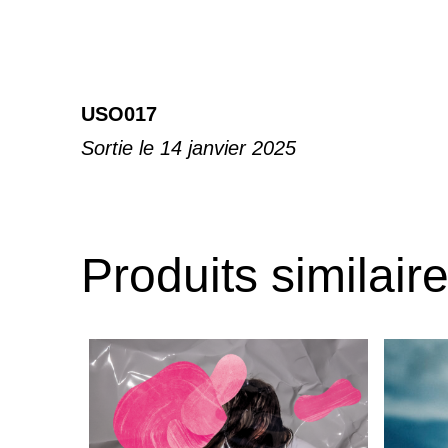
USO017
Sortie le 14 janvier 2025
Produits similair
Ce
produit
a