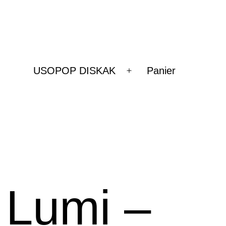
USOPOP DISKAK
Panier
Ouvrir
le
menu
 Lumi –