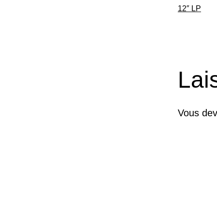
12″ LP
Lai
Vous de