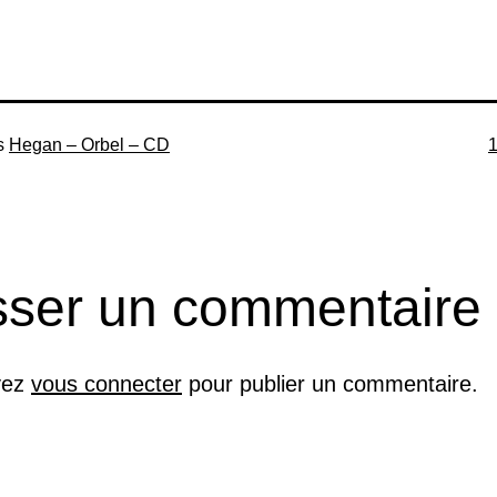
T
s
Hegan – Orbel – CD
o
sser un commentaire
vez
vous connecter
pour publier un commentaire.