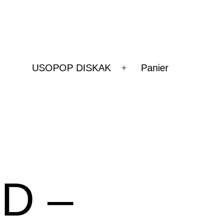
USOPOP DISKAK
Panier
Ouvrir
le
menu
CD –