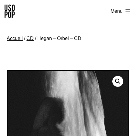
Aller
Usopop
Menu
au
-
contenu
Festival
Accueil
/
CD
/ Hegan – Orbel – CD
&
Label