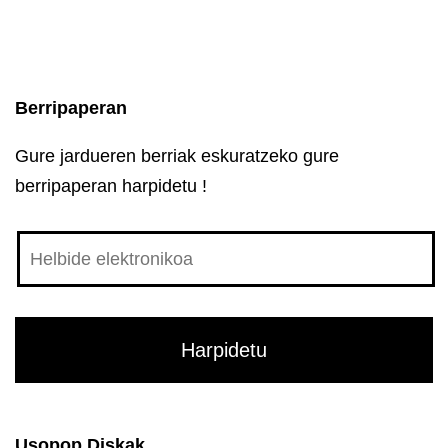
Berripaperan
Gure jardueren berriak eskuratzeko gure
berripaperan harpidetu !
Usopop Diskak