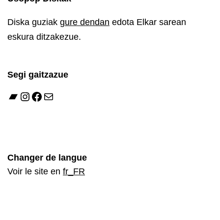
Diska guziak
gure dendan
edota Elkar sarean
eskura ditzakezue.
Segi gaitzazue
Bandcamp
Instagram
Facebook
Mail
Changer de langue
Voir le site en
fr_FR