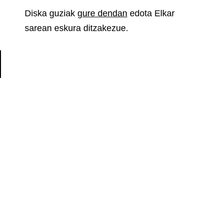
Diska guziak
gure dendan
edota Elkar
sarean eskura ditzakezue.