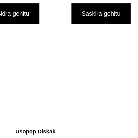
kira gehitu
Saskira gehitu
Usopop Diskak