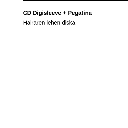
CD Digisleeve + Pegatina
Hairaren lehen diska.