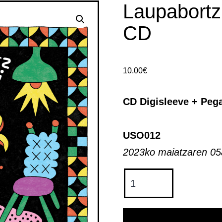
Laupabortz 
CD
10.00
€
CD Digisleeve + Pega
USO012
2023ko maiatzaren 05a
Laupabortz
Aire
Ttipi
-