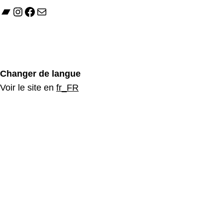
Bandcamp
Instagram
Facebook
Mail
Changer de langue
Voir le site en
fr_FR