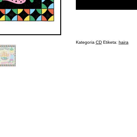
Haira
-
CD
kantitatea
Kategoria
CD
Etiketa:
haira