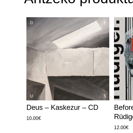
Deus – Kaskezur – CD
Before
Rüdig
10.00
€
12.00
€