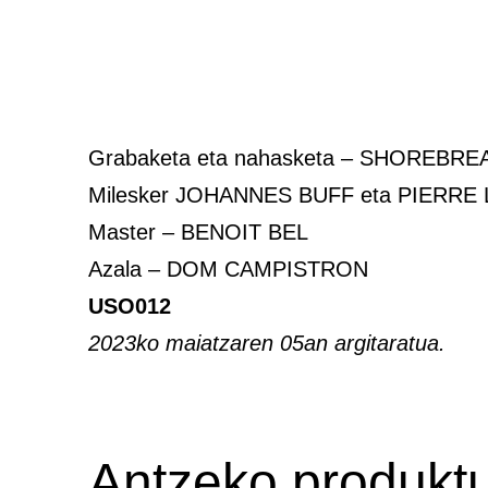
Grabaketa eta nahasketa – SHOREBR
Milesker JOHANNES BUFF eta PIERR
Master – BENOIT BEL
Azala – DOM CAMPISTRON
USO012
2023ko maiatzaren 05an argitaratua.
Antzeko produkt