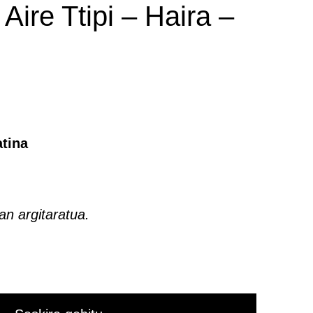
Aire Ttipi – Haira –
tina
n argitaratua.