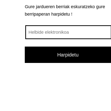
Gure jardueren berriak eskuratzeko gure
berripaperan harpidetu !