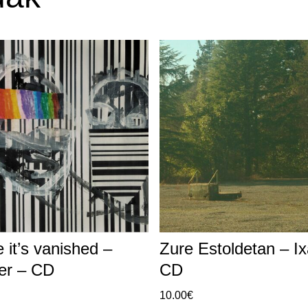
 it’s vanished –
Zure Estoldetan – I
er – CD
CD
10.00
€