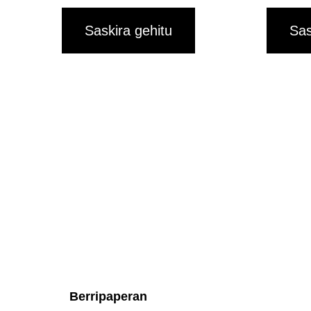
Saskira gehitu
Sas
Berripaperan