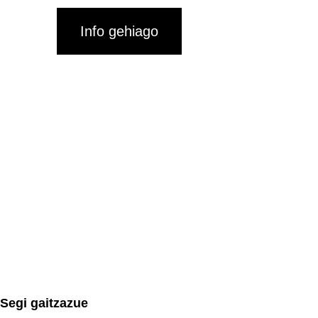
Info gehiago
Segi gaitzazue