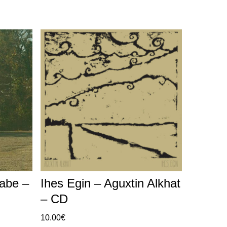
xabe –
Ihes Egin – Aguxtin Alkhat
– CD
10.00
€