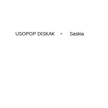
USOPOP DISKAK
Saskia
Ireki
ezazu
menua