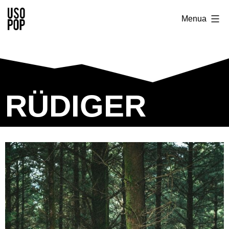
Menua
RÜDIGER​