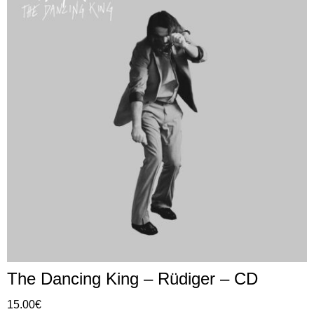
The Dancing King – Rüdiger – CD
15.00
€