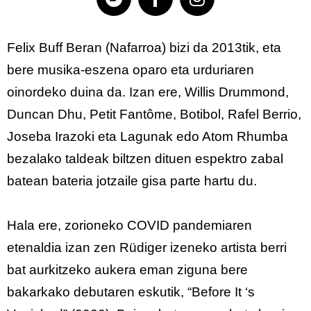
Felix Buff Beran (Nafarroa) bizi da 2013tik, eta
bere musika-eszena oparo eta urduriaren
oinordeko duina da. Izan ere, Willis Drummond,
Duncan Dhu, Petit Fantôme, Botibol, Rafel Berrio,
Joseba Irazoki eta Lagunak edo Atom Rhumba
bezalako taldeak biltzen dituen espektro zabal
batean bateria jotzaile gisa parte hartu du.
Hala ere, zorioneko COVID pandemiaren
etenaldia izan zen Rüdiger izeneko artista berri
bat aurkitzeko aukera eman ziguna bere
bakarkako debutaren eskutik, “Before It ‘s