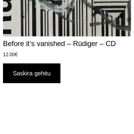
Before it’s vanished – Rüdiger – CD
12.00
€
Saskira gehitu