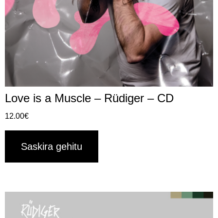
Love is a Muscle – Rüdiger – CD
12.00
€
Saskira gehitu