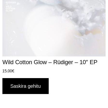
Wild Cotton Glow – Rüdiger – 10″ EP
15.00
€
Saskira gehitu