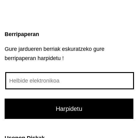
Berripaperan
Gure jardueren berriak eskuratzeko gure
berripaperan harpidetu !