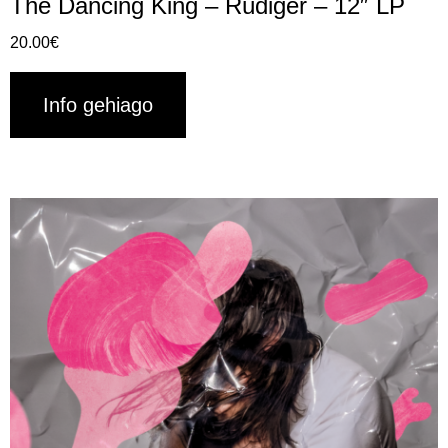
The Dancing King – Rüdiger – 12″ LP
20.00
€
Info gehiago