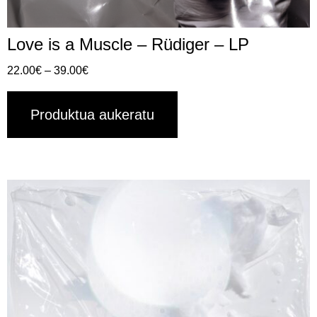
Love is a Muscle – Rüdiger – LP
22.00
€
–
39.00
€
Produktua aukeratu