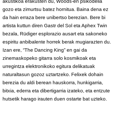
akustikoa erakusten du, Woods-en psikodelia
gozo eta zimurtsu batez hornitua. Baina dena ez
da hain erraza bere unibertso berezian. Bere bi
artista kuttun diren Gastr del Sol eta Aphex Twin
bezala, Rüdiger esplorazio ausart eta sakoneko
espiritu anbibalente horrek berak mugiarazten du.
Izan ere, “The Dancing King” en gai da
zinemaskopeko gitarra solo kosmikoak eta
urregintza elektronikoko egitura delikatuak
naturaltasun gozoz uztartzeko. Felixek dohain
berezia du aldi berean hauskorra, hunkigarria,
bitxia, ederra eta dibertigarria izateko, eta entzute
hutsetik harago irauten duen ostarte bat uzteko.