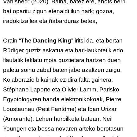
Vanished” (2020). Baina, batez ere, ahots berri
bat oparitu zigun etenaldi ilun hark; gozoa,
iradokitzailea eta ñabarduraz betea,
Orain “
The Dancing King
” iritsi da, eta bertan
Rüdiger guztiz askatua eta hari-laukotetik edo
flautatik teklatu mota guztietara hartzen duen
paleta soinu zabal baten jabe azaltzen zaigu.
Kolaborazio bikainak ez dira falta gainera:
Stéphane Laporte eta Olivier Lamm, Parisko
Egyptologyren banda elektronikokoak, Pierre
Loustaunau (Petit Fantôme) eta Iban Urizar
(Amorante). Lehen hurbilketa batean, Neil
Youngen eta bossa novaren arteko berotasun