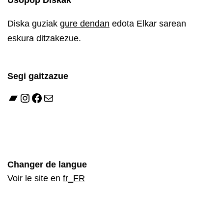
Usopop Diskak
Diska guziak
gure dendan
edota Elkar sarean
eskura ditzakezue.
Segi gaitzazue
Changer de langue
Voir le site en
fr_FR