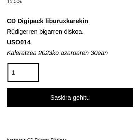
15.00
€
CD Digipack liburuxkarekin
Rüdigerren bigarren diskoa.
USO014
Kaleratzea 2023ko azaroaren 30ean
The
Dancing
King
-
Saskira gehitu
Rüdiger
-
CD
kantitatea
Kategoria
CD
Etiketa:
Rüdiger