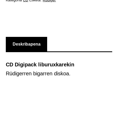
Deskribapena
CD Digipack liburuxkarekin
Rüdigerren bigarren diskoa.