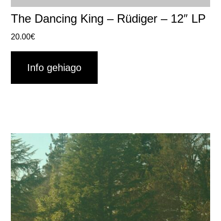
The Dancing King – Rüdiger – 12″ LP
20.00
€
Info gehiago