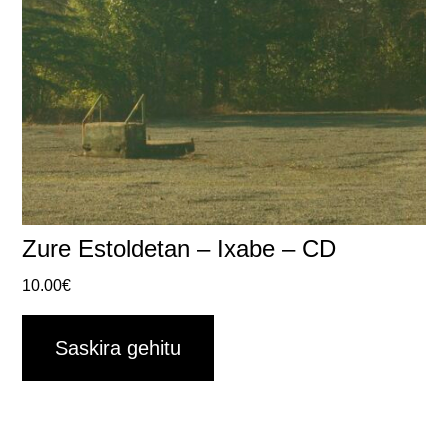
Zure Estoldetan – Ixabe – CD
10.00
€
Saskira gehitu