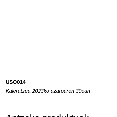
USO014
Kaleratzea 2023ko azaroaren 30ean