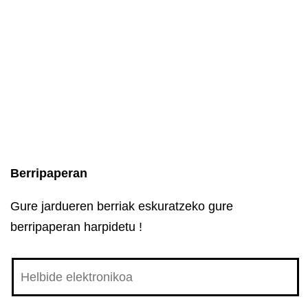
Berripaperan
Gure jardueren berriak eskuratzeko gure
berripaperan harpidetu !