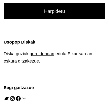
Usopop Diskak
Diska guziak
gure dendan
edota Elkar sarean
eskura ditzakezue.
Segi gaitzazue
Bandcamp
Instagram
Facebook
Mail