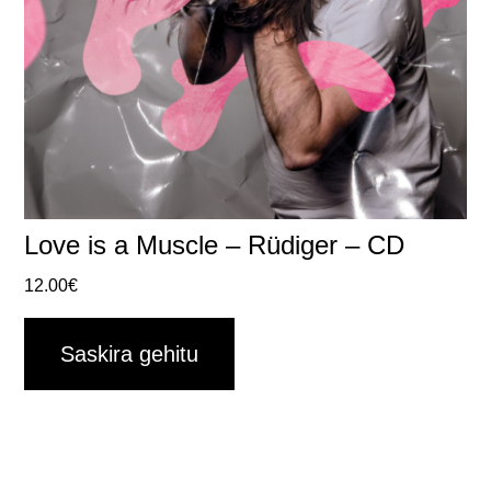
Love is a Muscle – Rüdiger – CD
12.00
€
Saskira gehitu