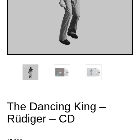
The Dancing King –
Rüdiger – CD