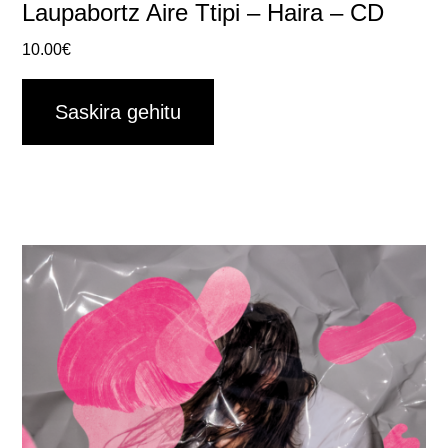
Laupabortz Aire Ttipi – Haira – CD
10.00
€
Saskira gehitu