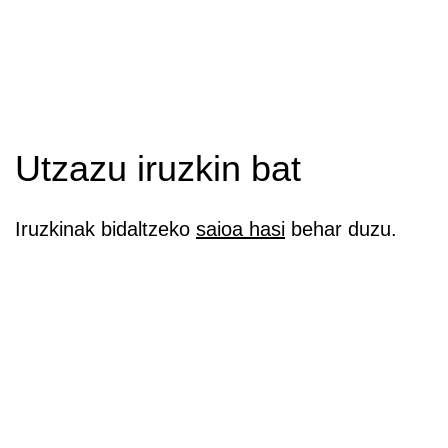
Utzazu iruzkin bat
Iruzkinak bidaltzeko
saioa hasi
behar duzu.