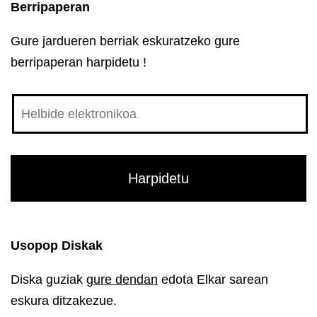
Berripaperan
Gure jardueren berriak eskuratzeko gure
berripaperan harpidetu !
Usopop Diskak
Diska guziak
gure dendan
edota Elkar sarean
eskura ditzakezue.