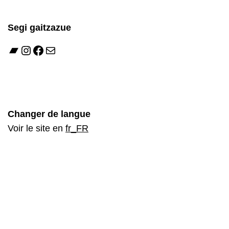
Segi gaitzazue
Bandcamp
Instagram
Facebook
Mail
Changer de langue
Voir le site en
fr_FR