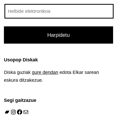
Usopop Diskak
Diska guziak
gure dendan
edota Elkar sarean
eskura ditzakezue.
Segi gaitzazue
Bandcamp
Instagram
Facebook
Mail