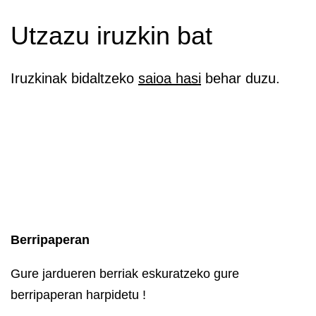
Utzazu iruzkin bat
Iruzkinak bidaltzeko
saioa hasi
behar duzu.
Berripaperan
Gure jardueren berriak eskuratzeko gure
berripaperan harpidetu !