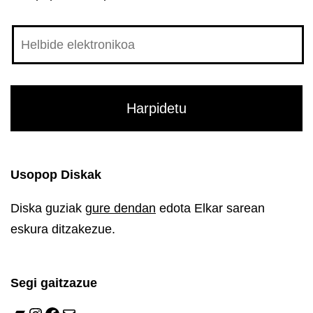
Usopop Diskak
Diska guziak
gure dendan
edota Elkar sarean
eskura ditzakezue.
Segi gaitzazue
Bandcamp
Instagram
Facebook
Mail