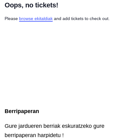
Oops, no tickets!
Please
browse ekitaldiak
and add tickets to check out.
Berripaperan
Gure jardueren berriak eskuratzeko gure
berripaperan harpidetu !