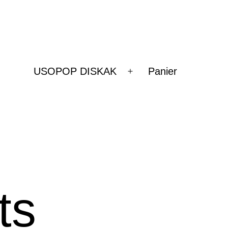
USOPOP DISKAK
Panier
Ouvrir
le
menu
ts