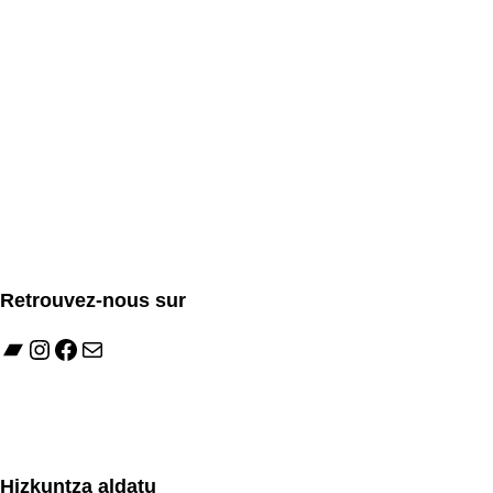
Retrouvez-nous sur
Bandcamp
Instagram
Facebook
E-mail
Hizkuntza aldatu