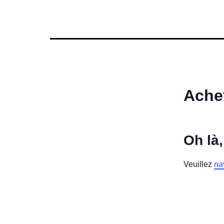
Achet
Oh là,
Veuillez
na