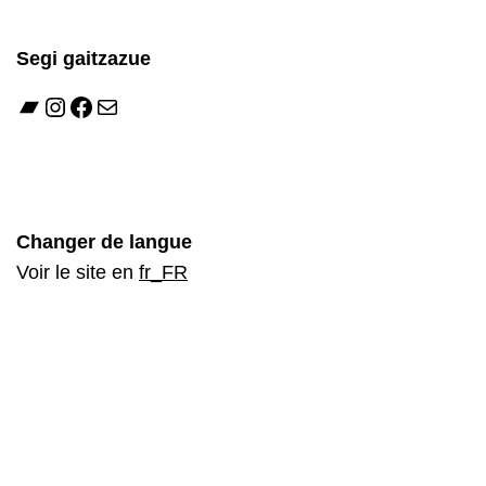
Segi gaitzazue
Bandcamp
Instagram
Facebook
Mail
Changer de langue
Voir le site en
fr_FR