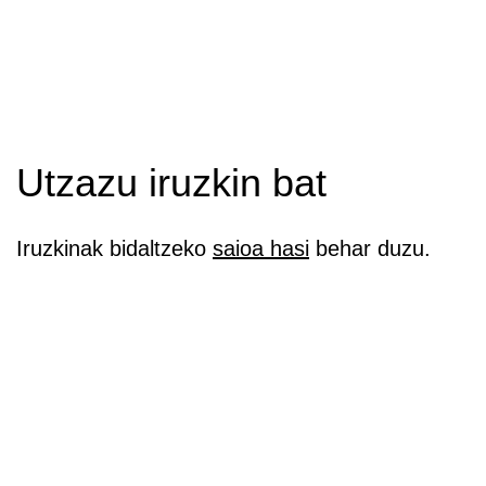
Utzazu iruzkin bat
Iruzkinak bidaltzeko
saioa hasi
behar duzu.