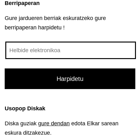
Berripaperan
Gure jardueren berriak eskuratzeko gure
berripaperan harpidetu !
Usopop Diskak
Diska guziak
gure dendan
edota Elkar sarean
eskura ditzakezue.