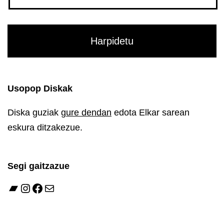
Usopop Diskak
Diska guziak
gure dendan
edota Elkar sarean
eskura ditzakezue.
Segi gaitzazue
Bandcamp
Instagram
Facebook
Mail