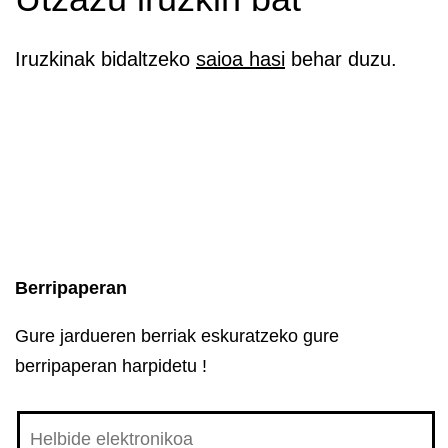
Iruzkinak bidaltzeko
saioa hasi
behar duzu.
Berripaperan
Gure jardueren berriak eskuratzeko gure
berripaperan harpidetu !