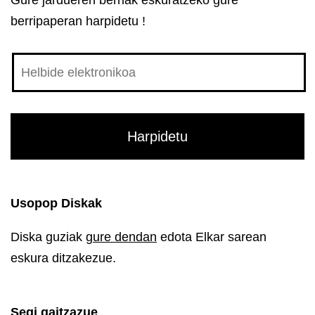
berripaperan harpidetu !
Usopop Diskak
Diska guziak
gure dendan
edota Elkar sarean
eskura ditzakezue.
Segi gaitzazue