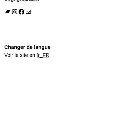
Bandcamp
Instagram
Facebook
Mail
Changer de langue
Voir le site en
fr_FR