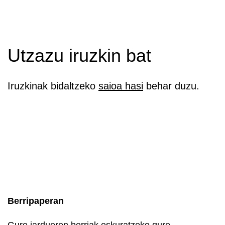
Utzazu iruzkin bat
Iruzkinak bidaltzeko
saioa hasi
behar duzu.
Berripaperan
Gure jardueren berriak eskuratzeko gure