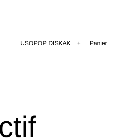
USOPOP DISKAK
Panier
Ouvrir
le
menu
tif