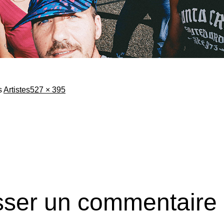
Taille
s
Artistes
527 × 395
originale
sser un commentaire