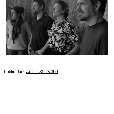
Taille
Publié dans
Artistes
399 × 300
originale