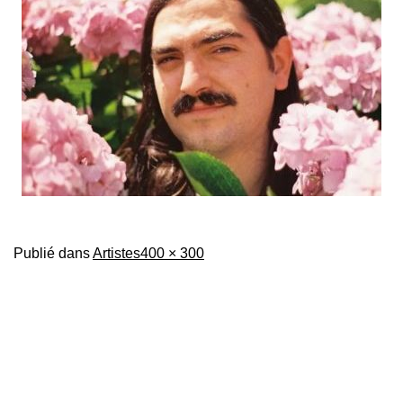
Taille
Publié dans
Artistes
400 × 300
originale