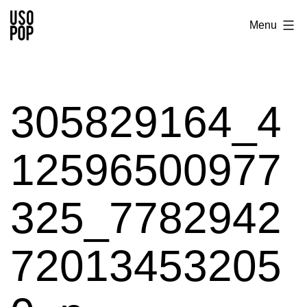
Aller
Usopop
Menu
au
-
contenu
Festival
&
305829164_4
Label
12596500977
325_7782942
72013453205