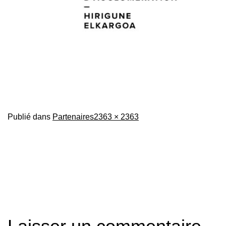
Taille
Publié dans
Partenaires
2363 × 2363
originale