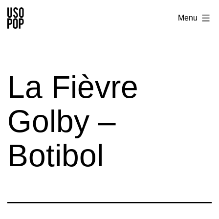
Aller
Usopop
Menu
au
-
contenu
Festival
&
La Fièvre
Label
Golby –
Botibol