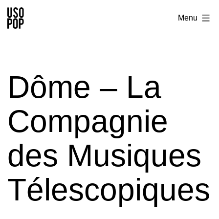
Aller
Usopop
Menu
au
-
contenu
Festival
&
Dôme – La
Label
Compagnie
des Musiques
Télescopiques