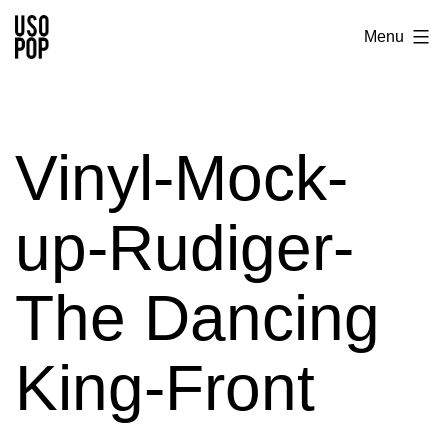
Aller
Usopop
Menu
au
-
contenu
Festival
&
Vinyl-Mock-
Label
up-Rudiger-
The Dancing
King-Front