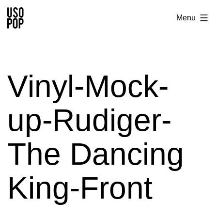
Aller
Usopop
Menu
au
-
contenu
Festival
&
Vinyl-Mock-
Label
up-Rudiger-
The Dancing
King-Front