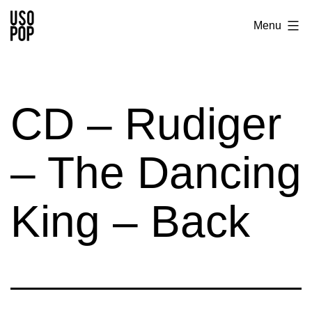
Aller
Usopop
Menu
au
-
contenu
Festival
&
CD – Rudiger
Label
– The Dancing
King – Back