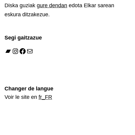
Diska guziak
gure dendan
edota Elkar sarean
eskura ditzakezue.
Segi gaitzazue
Bandcamp
Instagram
Facebook
Mail
Changer de langue
Voir le site en
fr_FR