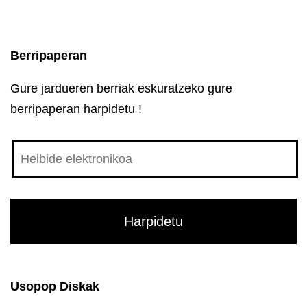
Berripaperan
Gure jardueren berriak eskuratzeko gure
berripaperan harpidetu !
Usopop Diskak