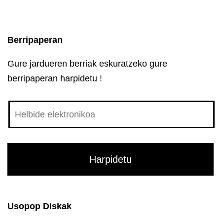
Berripaperan
Gure jardueren berriak eskuratzeko gure
berripaperan harpidetu !
Usopop Diskak