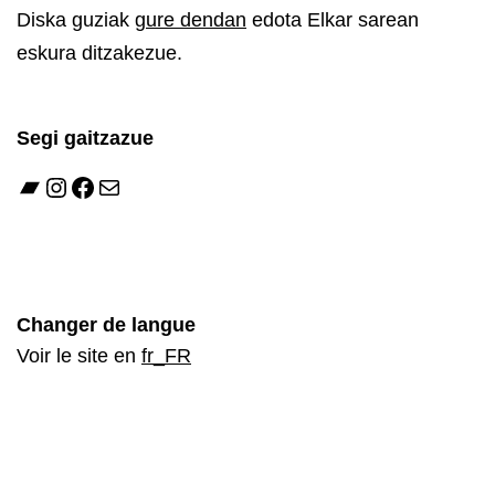
Diska guziak
gure dendan
edota Elkar sarean
eskura ditzakezue.
Segi gaitzazue
Bandcamp
Instagram
Facebook
Mail
Changer de langue
Voir le site en
fr_FR