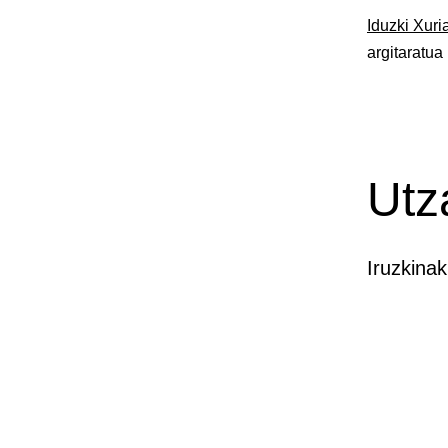
Iduzki Xur
argitaratua
Utz
Iruzkina