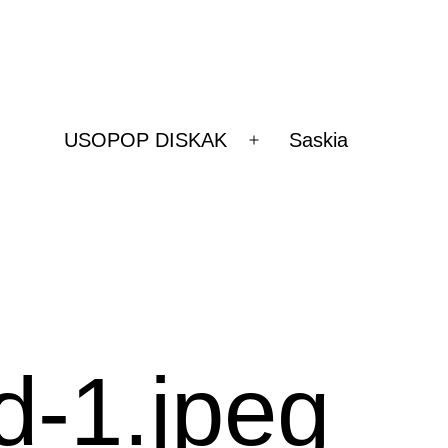
USOPOP DISKAK
Saskia
Ireki
ezazu
menua
d-1.jpeg