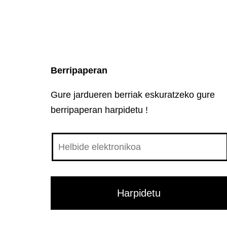
Berripaperan
Gure jardueren berriak eskuratzeko gure
berripaperan harpidetu !