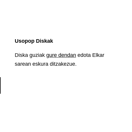
Usopop Diskak
Diska guziak
gure dendan
edota Elkar
sarean eskura ditzakezue.