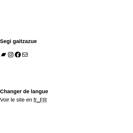
Segi gaitzazue
Bandcamp
Instagram
Facebook
Mail
Changer de langue
Voir le site en
fr_FR