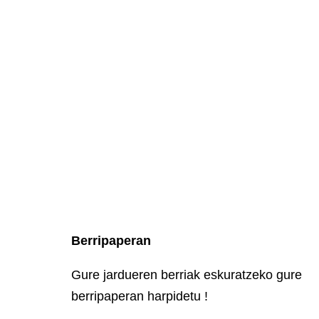
Berripaperan
Gure jardueren berriak eskuratzeko gure
berripaperan harpidetu !