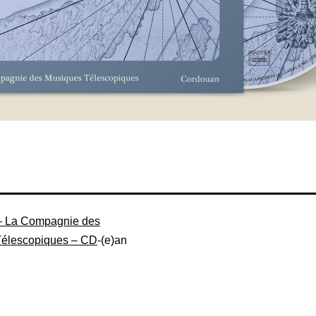
– La Compagnie des
Télescopiques – CD
-(e)an