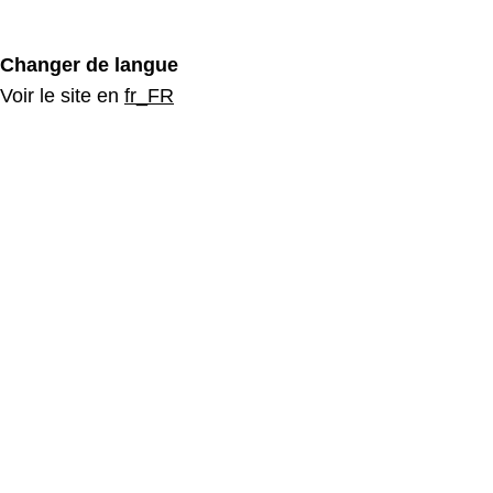
Changer de langue
Voir le site en
fr_FR