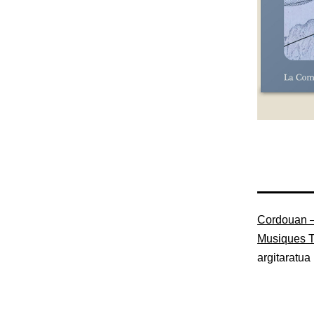
Cordouan 
Musiques 
argitaratua