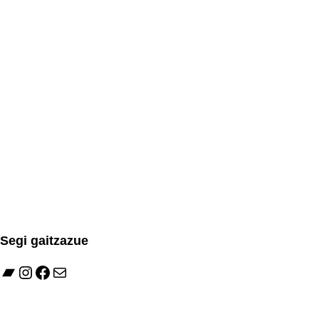
Segi gaitzazue
Bandcamp
Instagram
Facebook
Mail