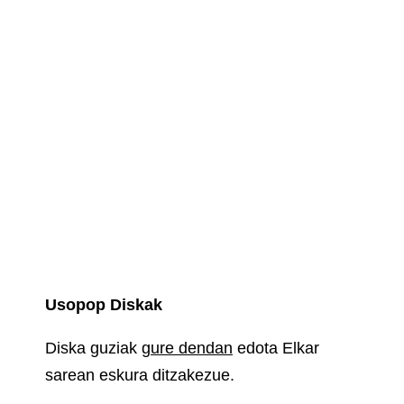
Usopop Diskak
Diska guziak
gure dendan
edota Elkar
sarean eskura ditzakezue.