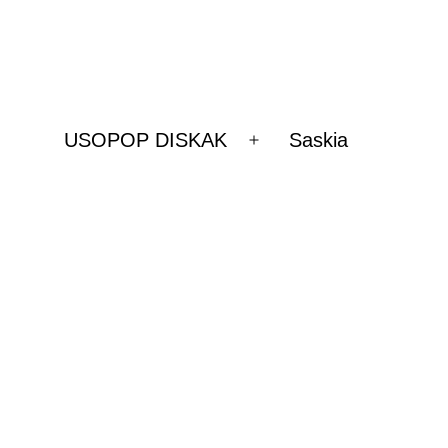
USOPOP DISKAK
Saskia
Ireki
ezazu
menua