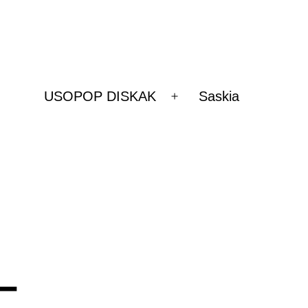
USOPOP DISKAK
Saskia
Ireki
ezazu
menua
–