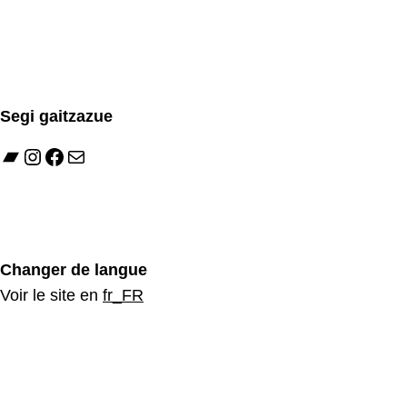
Segi gaitzazue
Bandcamp
Instagram
Facebook
Mail
Changer de langue
Voir le site en
fr_FR