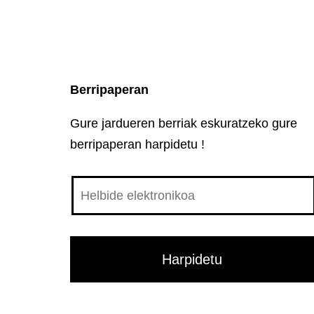
Berripaperan
Gure jardueren berriak eskuratzeko gure
berripaperan harpidetu !