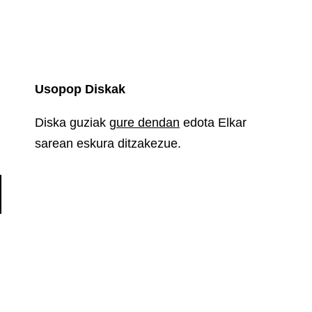
Usopop Diskak
Diska guziak
gure dendan
edota Elkar
sarean eskura ditzakezue.