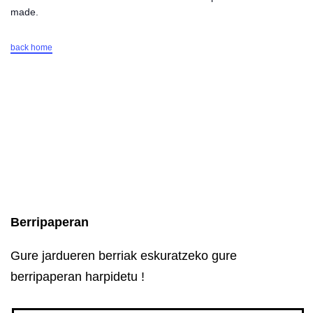
made.
back home
Berripaperan
Gure jardueren berriak eskuratzeko gure
berripaperan harpidetu !