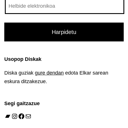
Usopop Diskak
Diska guziak
gure dendan
edota Elkar sarean
eskura ditzakezue.
Segi gaitzazue
Bandcamp
Instagram
Facebook
Mail