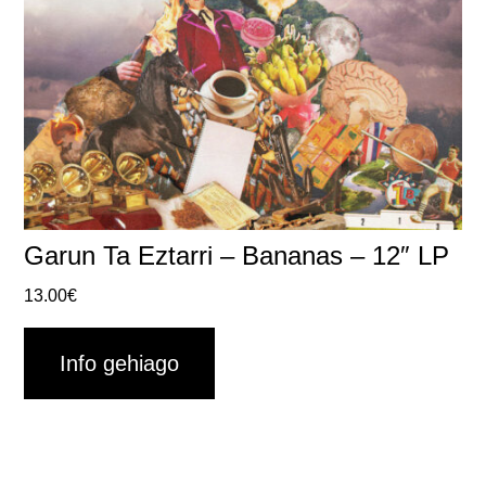
Garun Ta Eztarri – Bananas – 12″ LP
13.00
€
Info gehiago