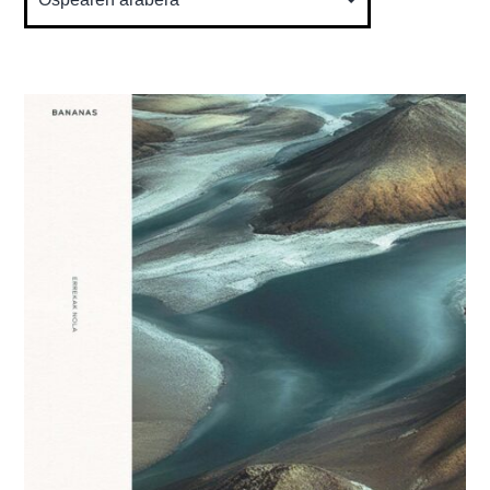
Produktu
honek
aldaera
anitz
ditu.
Aukera
produktu
orrialdean
hautatu
behar
da.