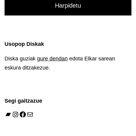
Usopop Diskak
Diska guziak
gure dendan
edota Elkar sarean
eskura ditzakezue.
Segi gaitzazue
Bandcamp
Instagram
Facebook
Mail