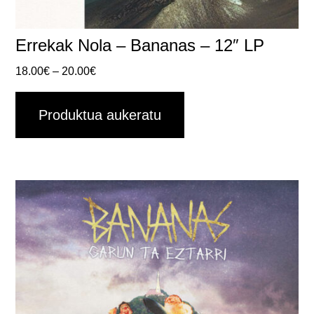
Errekak Nola – Bananas – 12″ LP
Prezio
18.00
€
–
20.00
€
tartea:
18.00€tik
Produktua aukeratu
20.00€ra