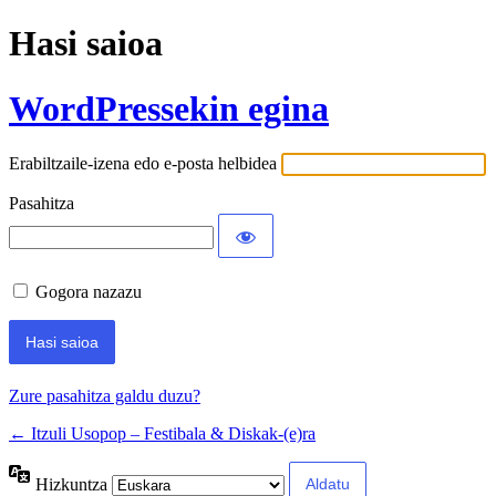
Hasi saioa
WordPressekin egina
Erabiltzaile-izena edo e-posta helbidea
Pasahitza
Gogora nazazu
Zure pasahitza galdu duzu?
← Itzuli Usopop – Festibala & Diskak-(e)ra
Hizkuntza