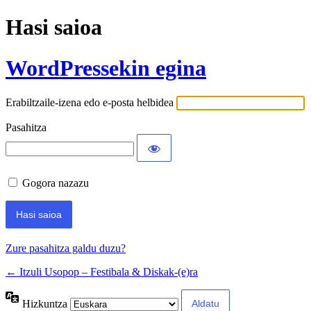
Hasi saioa
WordPressekin egina
Erabiltzaile-izena edo e-posta helbidea
Pasahitza
Gogora nazazu
Zure pasahitza galdu duzu?
← Itzuli Usopop – Festibala & Diskak-(e)ra
Hizkuntza