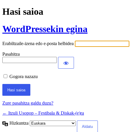
Hasi saioa
WordPressekin egina
Erabiltzaile-izena edo e-posta helbidea
Pasahitza
Gogora nazazu
Zure pasahitza galdu duzu?
← Itzuli Usopop – Festibala & Diskak-(e)ra
Hizkuntza